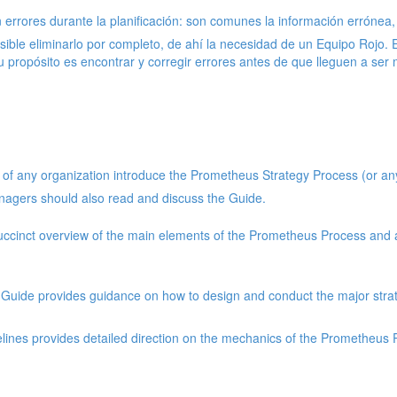
 errores durante la planificación: son comunes la información errónea,
posible eliminarlo por completo, de ahí la necesidad de un Equipo Rojo.
Su propósito es encontrar y corregir errores antes de que lleguen a ser
 any organization introduce the Prometheus Strategy Process (or any o
managers should also read and discuss the Guide.
inct overview of the main elements of the Prometheus Process and a
 Guide provides guidance on how to design and conduct the major stra
ines provides detailed direction on the mechanics of the Prometheus P