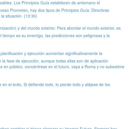
eables. Los Principios Guía establecen de antemano el
eso Prometeo, hay dos tipos de Principios Guía: Directivas
a situación. (13:30)
ización) y del mundo exterior. Para abordar el mundo exterior, es
el tiempo es su enemigo, las predicciones son peligrosas y la
planificación y ejecución aumentan significativamente la
n la fase de ejecución, aunque todas ellas son de aplicación
ique en público, concéntrese en el futuro, vaya a Roma y no subestime
 el éxito, Si defiende todo, lo pierde todo y aléjese de los
ue deben cambiar si desea alcanzar su Imagen Futura. Siempre hay