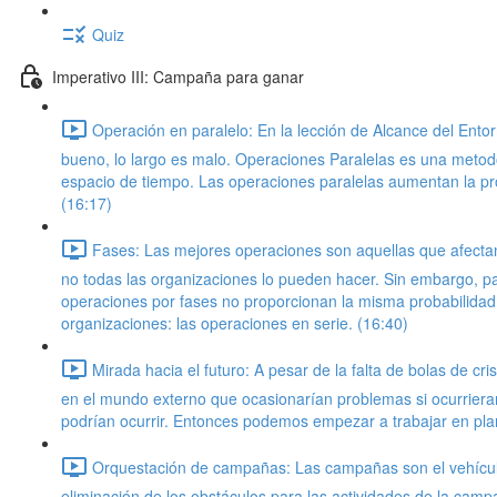
Quiz
Imperativo III: Campaña para ganar
Operación en paralelo: En la lección de Alcance del Ento
bueno, lo largo es malo. Operaciones Paralelas es una metodo
espacio de tiempo. Las operaciones paralelas aumentan la pro
(16:17)
Fases: Las mejores operaciones son aquellas que afectan
no todas las organizaciones lo pueden hacer. Sin embargo, p
operaciones por fases no proporcionan la misma probabilidad
organizaciones: las operaciones en serie. (16:40)
Mirada hacia el futuro: A pesar de la falta de bolas de c
en el mundo externo que ocasionarían problemas si ocurrieran
podrían ocurrir. Entonces podemos empezar a trabajar en plan
Orquestación de campañas: Las campañas son el vehículo 
eliminación de los obstáculos para las actividades de la ca