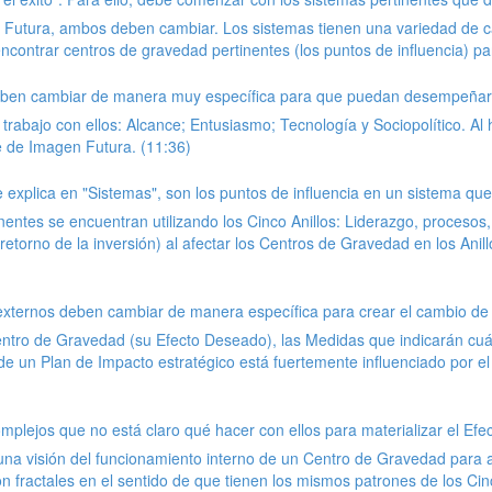
n Futura, ambos deben cambiar. Los sistemas tienen una variedad de ca
contrar centros de gravedad pertinentes (los puntos de influencia) pa
deben cambiar de manera muy específica para que puedan desempeñar s
 trabajo con ellos: Alcance; Entusiasmo; Tecnología y Sociopolítico. A
 de Imagen Futura. (11:36)
xplica en "Sistemas", son los puntos de influencia en un sistema que
ntes se encuentran utilizando los Cinco Anillos: Liderazgo, procesos, 
retorno de la inversión) al afectar los Centros de Gravedad en los Anil
xternos deben cambiar de manera específica para crear el cambio de 
ntro de Gravedad (su Efecto Deseado), las Medidas que indicarán cuá
e un Plan de Impacto estratégico está fuertemente influenciado por el 
mplejos que no está claro qué hacer con ellos para materializar el Efe
 una visión del funcionamiento interno de un Centro de Gravedad para a
n fractales en el sentido de que tienen los mismos patrones de los Cinc