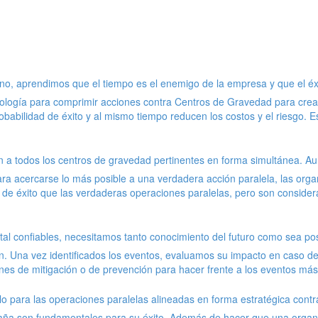
rno, aprendimos que el tiempo es el enemigo de la empresa y que el éxi
logía para comprimir acciones contra Centros de Gravedad para crear 
babilidad de éxito y al mismo tiempo reducen los costos y el riesgo. 
 a todos los centros de gravedad pertinentes en forma simultánea. Au
ara acercarse lo más posible a una verdadera acción paralela, las org
 de éxito que las verdaderas operaciones paralelas, pero son conside
ristal confiables, necesitamos tanto conocimiento del futuro como sea 
. Una vez identificados los eventos, evaluamos su impacto en caso de
es de mitigación o de prevención para hacer frente a los eventos más
para las operaciones paralelas alineadas en forma estratégica contra 
mpaña son fundamentales para su éxito. Además de hacer que una organ