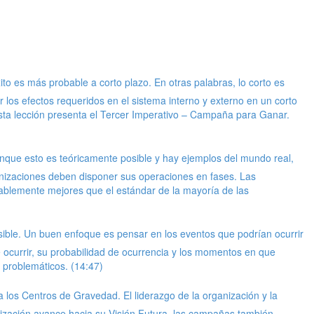
to es más probable a corto plazo. En otras palabras, lo corto es
los efectos requeridos en el sistema interno y externo en un corto
Esta lección presenta el Tercer Imperativo – Campaña para Ganar.
nque esto es teóricamente posible y hay ejemplos del mundo real,
anizaciones deben disponer sus operaciones en fases. Las
rablemente mejores que el estándar de la mayoría de las
posible. Un buen enfoque es pensar en los eventos que podrían ocurrir
 ocurrir, su probabilidad de ocurrencia y los momentos en que
 problemáticos. (14:47)
los Centros de Gravedad. El liderazgo de la organización y la
ización avance hacia su Visión Futura, las campañas también