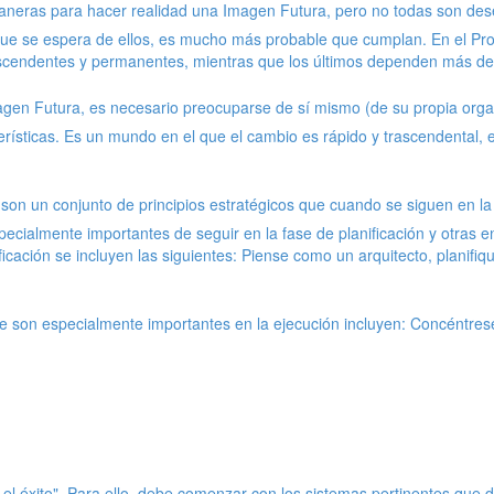
aneras para hacer realidad una Imagen Futura, pero no todas son des
que se espera de ellos, es mucho más probable que cumplan. En el Proc
ascendentes y permanentes, mientras que los últimos dependen más de l
agen Futura, es necesario preocuparse de sí mismo (de su propia organ
erísticas. Es un mundo en el que el cambio es rápido y trascendental, 
son un conjunto de principios estratégicos que cuando se siguen en la 
ecialmente importantes de seguir en la fase de planificación y otras e
ificación se incluyen las siguientes: Piense como un arquitecto, planif
son especialmente importantes en la ejecución incluyen: Concéntrese en
ra el éxito". Para ello, debe comenzar con los sistemas pertinentes q