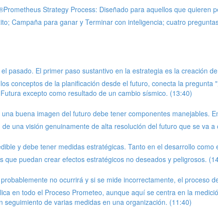
t®Prometheus Strategy Process: Diseñado para aquellos que quieren pe
 éxito; Campaña para ganar y Terminar con inteligencia; cuatro pregunta
en el pasado. El primer paso sustantivo en la estrategia es la creación 
ta los conceptos de la planificación desde el futuro, conecta la pregun
 Futura excepto como resultado de un cambio sísmico. (13:40)
ión, una buena imagen del futuro debe tener componentes manejables. 
 de una visión genuinamente de alta resolución del futuro que se va a 
ible y debe tener medidas estratégicas. Tanto en el desarrollo como en
as que puedan crear efectos estratégicos no deseados y peligrosos. (1
robablemente no ocurrirá y si se mide incorrectamente, el proceso de
lica en todo el Proceso Prometeo, aunque aquí se centra en la medició
un seguimiento de varias medidas en una organización. (11:40)