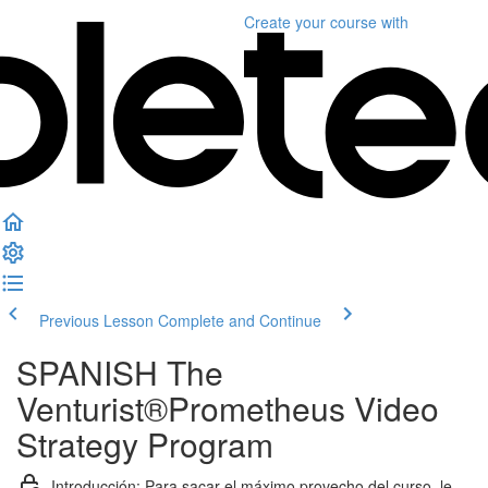
Create your course
with
Previous Lesson
Complete and Continue
SPANISH The
Venturist®Prometheus Video
Strategy Program
Introducción: Para sacar el máximo provecho del curso, le