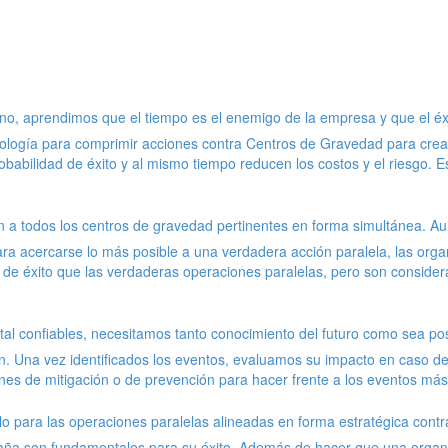
rno, aprendimos que el tiempo es el enemigo de la empresa y que el éxi
logía para comprimir acciones contra Centros de Gravedad para crear 
babilidad de éxito y al mismo tiempo reducen los costos y el riesgo. 
 a todos los centros de gravedad pertinentes en forma simultánea. Au
ara acercarse lo más posible a una verdadera acción paralela, las org
 de éxito que las verdaderas operaciones paralelas, pero son conside
ristal confiables, necesitamos tanto conocimiento del futuro como sea 
. Una vez identificados los eventos, evaluamos su impacto en caso de
es de mitigación o de prevención para hacer frente a los eventos más
para las operaciones paralelas alineadas en forma estratégica contra 
mpaña son fundamentales para su éxito. Además de hacer que una organ