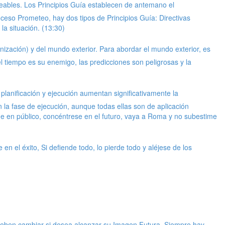
eables. Los Principios Guía establecen de antemano el
eso Prometeo, hay dos tipos de Principios Guía: Directivas
a situación. (13:30)
ización) y del mundo exterior. Para abordar el mundo exterior, es
el tiempo es su enemigo, las predicciones son peligrosas y la
planificación y ejecución aumentan significativamente la
n la fase de ejecución, aunque todas ellas son de aplicación
ique en público, concéntrese en el futuro, vaya a Roma y no subestime
 el éxito, Si defiende todo, lo pierde todo y aléjese de los
ue deben cambiar si desea alcanzar su Imagen Futura. Siempre hay