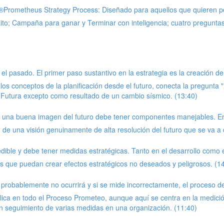
t®Prometheus Strategy Process: Diseñado para aquellos que quieren pe
 éxito; Campaña para ganar y Terminar con inteligencia; cuatro pregunta
en el pasado. El primer paso sustantivo en la estrategia es la creación 
ta los conceptos de la planificación desde el futuro, conecta la pregun
 Futura excepto como resultado de un cambio sísmico. (13:40)
ión, una buena imagen del futuro debe tener componentes manejables. 
 de una visión genuinamente de alta resolución del futuro que se va a 
ible y debe tener medidas estratégicas. Tanto en el desarrollo como en
as que puedan crear efectos estratégicos no deseados y peligrosos. (1
robablemente no ocurrirá y si se mide incorrectamente, el proceso de
lica en todo el Proceso Prometeo, aunque aquí se centra en la medició
un seguimiento de varias medidas en una organización. (11:40)