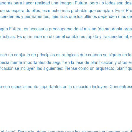
aneras para hacer realidad una Imagen Futura, pero no todas son des
que se espera de ellos, es mucho más probable que cumplan. En el Proc
ascendentes y permanentes, mientras que los últimos dependen más de l
agen Futura, es necesario preocuparse de sí mismo (de su propia organ
erísticas. Es un mundo en el que el cambio es rápido y trascendental, 
son un conjunto de principios estratégicos que cuando se siguen en la 
ecialmente importantes de seguir en la fase de planificación y otras e
ificación se incluyen las siguientes: Piense como un arquitecto, planif
son especialmente importantes en la ejecución incluyen: Concéntrese en
ra el éxito". Para ello, debe comenzar con los sistemas pertinentes q