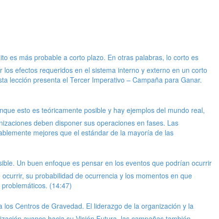
to es más probable a corto plazo. En otras palabras, lo corto es
los efectos requeridos en el sistema interno y externo en un corto
Esta lección presenta el Tercer Imperativo – Campaña para Ganar.
nque esto es teóricamente posible y hay ejemplos del mundo real,
anizaciones deben disponer sus operaciones en fases. Las
rablemente mejores que el estándar de la mayoría de las
posible. Un buen enfoque es pensar en los eventos que podrían ocurrir
 ocurrir, su probabilidad de ocurrencia y los momentos en que
 problemáticos. (14:47)
los Centros de Gravedad. El liderazgo de la organización y la
ización avance hacia su Visión Futura, las campañas también