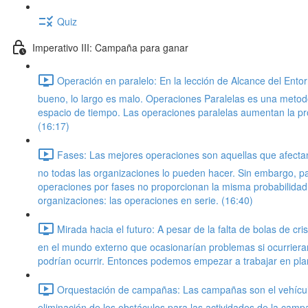
Quiz
Imperativo III: Campaña para ganar
Operación en paralelo: En la lección de Alcance del Ento
bueno, lo largo es malo. Operaciones Paralelas es una metodo
espacio de tiempo. Las operaciones paralelas aumentan la pro
(16:17)
Fases: Las mejores operaciones son aquellas que afectan
no todas las organizaciones lo pueden hacer. Sin embargo, p
operaciones por fases no proporcionan la misma probabilidad
organizaciones: las operaciones en serie. (16:40)
Mirada hacia el futuro: A pesar de la falta de bolas de c
en el mundo externo que ocasionarían problemas si ocurrieran
podrían ocurrir. Entonces podemos empezar a trabajar en plan
Orquestación de campañas: Las campañas son el vehículo 
eliminación de los obstáculos para las actividades de la ca