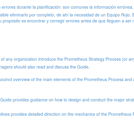
 errores durante la planificación: son comunes la información errónea,
posible eliminarlo por completo, de ahí la necesidad de un Equipo Rojo.
Su propósito es encontrar y corregir errores antes de que lleguen a ser
 any organization introduce the Prometheus Strategy Process (or any o
managers should also read and discuss the Guide.
inct overview of the main elements of the Prometheus Process and a
 Guide provides guidance on how to design and conduct the major stra
ines provides detailed direction on the mechanics of the Prometheus P