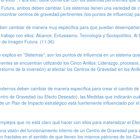
n Futura, ambos deben cambiar. Los sistemas tienen una variedad de ca
contrar centros de gravedad pertinentes (los puntos de influencia) pa
deben cambiar de manera muy específica para que puedan desempeñar s
 trabajo con ellos: Alcance; Entusiasmo; Tecnología y Sociopolítico. A
 de Imagen Futura. (11:36)
xplica en "Sistemas", son los puntos de influencia en un sistema que
ntes se encuentran utilizando los Cinco Anillos: Liderazgo, procesos, 
retorno de la inversión) al afectar los Centros de Gravedad en los Anil
xternos deben cambiar de manera específica para crear el cambio de 
ntro de Gravedad (su Efecto Deseado), las Medidas que indicarán cuá
e un Plan de Impacto estratégico está fuertemente influenciado por el 
mplejos que no está claro qué hacer con ellos para materializar el Efe
 una visión del funcionamiento interno de un Centro de Gravedad para a
n fractales en el sentido de que tienen los mismos patrones de los Cinc